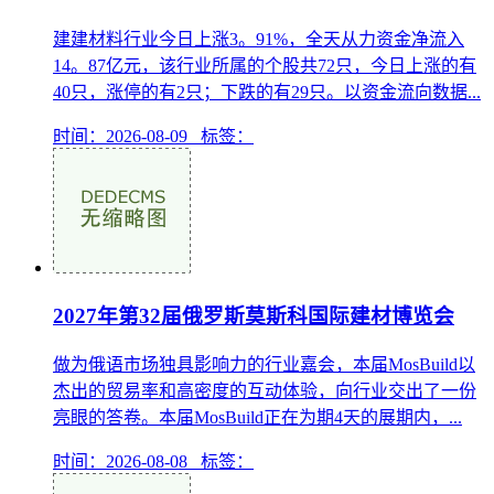
建建材料行业今日上涨3。91%，全天从力资金净流入
14。87亿元，该行业所属的个股共72只，今日上涨的有
40只，涨停的有2只；下跌的有29只。以资金流向数据...
时间：2026-08-09 标签：
2027年第32届俄罗斯莫斯科国际建材博览会
做为俄语市场独具影响力的行业嘉会，本届MosBuild以
杰出的贸易率和高密度的互动体验，向行业交出了一份
亮眼的答卷。本届MosBuild正在为期4天的展期内，...
时间：2026-08-08 标签：