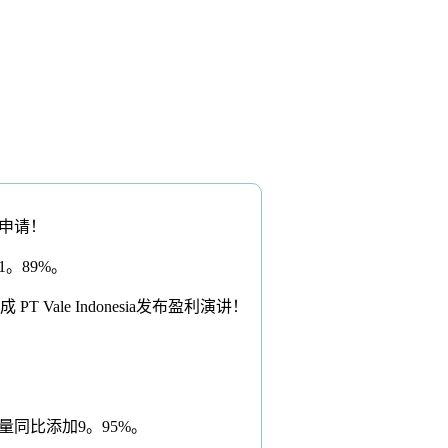
市申请！
。89%。
ale Indonesia发布盈利演讲！
同比添加9。95%。