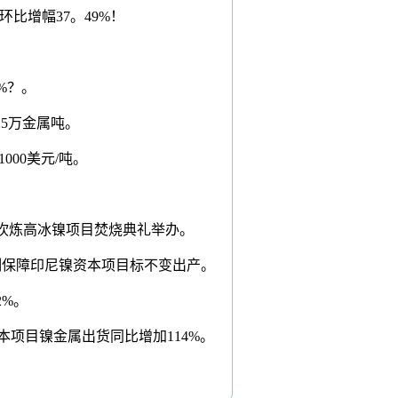
环比增幅37。49%！
%？。
25万金属吨。
000美元/吨。
持续吹炼高冰镍项目焚烧典礼举办。
机制保障印尼镍资本项目标不变出产。
2%。
资本项目镍金属出货同比增加114%。