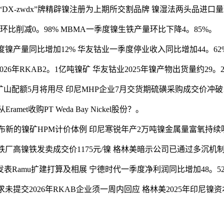
”及“DX-zwdx”牌精辟镍注册为上期所交割品牌 镍湿法两头品进口量
削减0。98% MBMA一季度镍生铁产量环比下降4。85%。
度镍产量同比增加12% 华友钴业一季度停业收入同比增加44。62
026年RKAB2。1亿吨镍矿 华友钴业2025年镍产物出货量约29。
ay矿山配额5月将用尽 印尼MHP企业7月交货期硫磺采购成交价冲破1
ramet收购PT Weda Bay Nickel股份？。
M发布新的镍矿HPM计价体例 印尼寒锐年产2万吨镍金属量富氧
镍铁厂高镍铁发卖成交价1175元/镍 格林美暗示公司已通过多沉
8颁布发表Ramu扩建打算及相展 宁德时代一季度净利润同比增加48。5
求未提交2026年RKAB企业须一周内回应 格林美2025年印尼镍