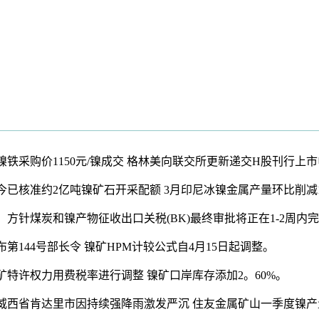
镍铁采购价1150元/镍成交 格林美向联交所更新递交H股刊行上
年迄今已核准约2亿吨镍矿石开采配额 3月印尼冰镍金属产量环比削减1
针煤炭和镍产物征收出口关税(BK)最终审批将正在1-2周内完成 PT V
第144号部长令 镍矿HPM计较公式自4月15日起调整。
矿特许权力用费税率进行调整 镍矿口岸库存添加2。60%。
拉威西省肯达里市因持续强降雨激发严沉 住友金属矿山一季度镍产量