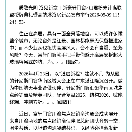
质敬光阴 浴见新章丨新豪轩门窗×山君粉末计谋联
盟授牌典礼暨高端淋浴房新品发布举行2026-05-09 11！
24！53。
住正在高层，具有一面全景落地窗，可以或许俯瞰
整个城市，无论窗外是江景、园林都能毫无保留框进家
中；而不少业从也担忧高层风大，会不会有自爆、坠落
风险？今天，富轩门窗就手把手带你避开高层安拆超大
玻璃容易踩的坑，为。。。[细致]。
2026年4月23日，以“湛启新程？建就不凡”为从题
的轩尼斯门窗华南区域大会正在广东湛江隆沉召开。做
为中国航天事业合做伙伴，轩尼斯门窗汇聚华南区域焦
点经销商及精英团队，配合复盘2025、结构2026、赋能
终端、冲刺方针。。。[细致]！
近日，富轩门窗川渝焦点经销商沟通会成功展开，
来自川渝两地的焦点经销商伙伴取总部团队齐聚一堂，
围坐共话，以坦诚沟通凝结共识，以经验碰撞激发新