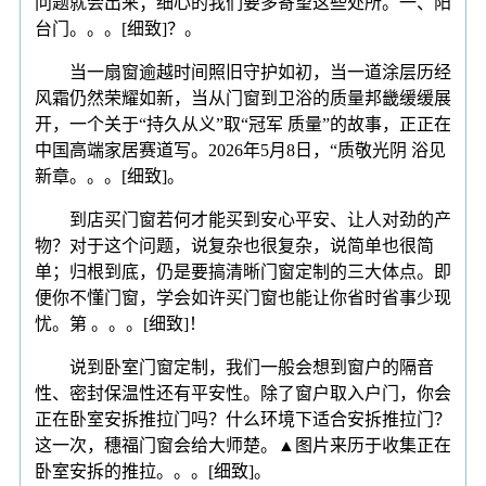
问题就会出来；细心的我们要多寄望这些处所。一、阳
台门。。。[细致]？。
当一扇窗逾越时间照旧守护如初，当一道涂层历经
风霜仍然荣耀如新，当从门窗到卫浴的质量邦畿缓缓展
开，一个关于“持久从义”取“冠军 质量”的故事，正正在
中国高端家居赛道写。2026年5月8日，“质敬光阴 浴见
新章。。。[细致]。
到店买门窗若何才能买到安心平安、让人对劲的产
物？对于这个问题，说复杂也很复杂，说简单也很简
单；归根到底，仍是要搞清晰门窗定制的三大体点。即
便你不懂门窗，学会如许买门窗也能让你省时省事少现
忧。第 。。。[细致]！
说到卧室门窗定制，我们一般会想到窗户的隔音
性、密封保温性还有平安性。除了窗户取入户门，你会
正在卧室安拆推拉门吗？什么环境下适合安拆推拉门？
这一次，穗福门窗会给大师楚。▲图片来历于收集正在
卧室安拆的推拉。。。[细致]。