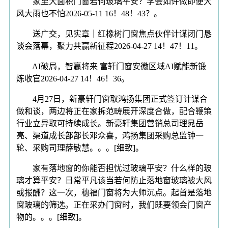
家里大面积门窗若何玻璃平安？学会如许做即便大
风大雨也不怕2026-05-11 16！48！43？。
送广交，见实章｜红橡树门窗焦点伙伴计谋闭门恳
谈会落幕，聚力共赢新征程2026-04-27 14！47！11。
AI破局，智赢将来 富轩门窗安徽区域AI赋能新锻
炼收官2026-04-27 14！46！36。
4月27日，新豪轩门窗取鸿扬集团正式签订计谋合
做和谈，两边将正在家拆范畴展开深度合做，配合鞭策
行业立异取可持续成长。新豪轩集团营销总司理晁岳
亮、渠道成长部部长邓众喜，鸿扬集团采购总监钟一
轮、采购司理薛敏慧。。。[细致]。
家有落地窗的你能否担忧过玻璃平安？什么样的玻
璃才算平安？日常平凡该当若何防止落地窗玻璃被大风
或报酬？这一次，穗福门窗将为大师沉点。起首是落地
窗玻璃的筛选。正在采办门窗时，我们既要领会门窗产
物的。。。[细致]。