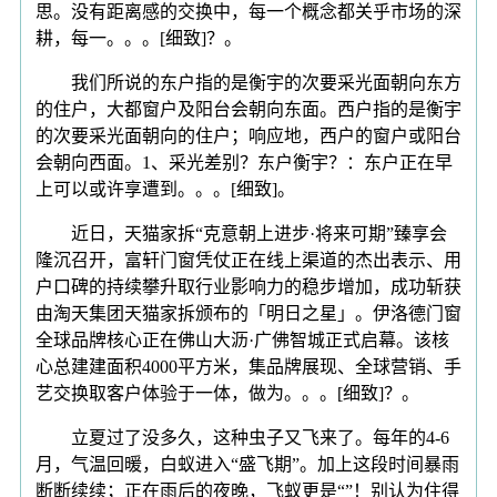
思。没有距离感的交换中，每一个概念都关乎市场的深
耕，每一。。。[细致]？。
我们所说的东户指的是衡宇的次要采光面朝向东方
的住户，大都窗户及阳台会朝向东面。西户指的是衡宇
的次要采光面朝向的住户；响应地，西户的窗户或阳台
会朝向西面。1、采光差别？东户衡宇？：东户正在早
上可以或许享遭到。。。[细致]。
近日，天猫家拆“克意朝上进步·将来可期”臻享会
隆沉召开，富轩门窗凭仗正在线上渠道的杰出表示、用
户口碑的持续攀升取行业影响力的稳步增加，成功斩获
由淘天集团天猫家拆颁布的「明日之星」。伊洛德门窗
全球品牌核心正在佛山大沥·广佛智城正式启幕。该核
心总建建面积4000平方米，集品牌展现、全球营销、手
艺交换取客户体验于一体，做为。。。[细致]？。
立夏过了没多久，这种虫子又飞来了。每年的4-6
月，气温回暖，白蚁进入“盛飞期”。加上这段时间暴雨
断断续续；正在雨后的夜晚，飞蚁更是“”！别认为住得