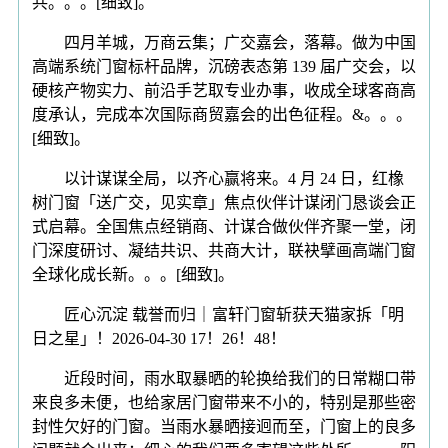
共。。。[细致]。
四月羊城，万商云集；广交嘉会，落幕。做为中国
高端系统门窗标杆品牌，沉磅表态第 139 届广交会，以
硬核产物实力、前沿手艺取专业办事，收成全球客商高
度承认，完成本次国际商贸嘉会的出色征程。&。。。
[细致]。
以计谋谋全局，以齐心赢将来。4 月 24 日，红橡
树门窗「送广交，见实章」焦点伙伴计谋闭门恳谈会正
式启幕。全国焦点经销商、计谋合做伙伴齐聚一堂，闭
门深度研讨、凝结共识、共商大计，联袂擘画高端门窗
全球化成长新。。。[细致]。
匠心沉淀 载誉而归｜富轩门窗斩获天猫家拆「明
日之星」！2026-04-30 17！26！48！
近段时间，雨水取暴晒的轮换给我们的日常糊口带
来良多未便，也给家居门窗带来不小的，特别是那些密
封性欠好的门窗。当雨水暴晒接迥而至，门窗上的良多