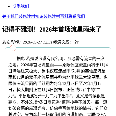
联系我们
关于我们
装修建材知识
装修建材百科
联系我们
记得不雅测！2026年首场流星雨来了
发布时间：2026-05-27 12:31
阅读次数：
次
据电 若是说浪漫有代名词，那必需有流星的一席
之地。2026年首场流星雨——象限仪座流星雨将于1月4
日清晨送来极大，象限仪座流星雨取8月的英仙座流星
雨和12月的双子座流星雨并称为北半球三大流星雨。象
限仪座流星雨的活跃期为每年12月28日至次年1月12
日，极大期则正在1月4日摆布，正值“数九”中的“二
九”。平易近谚说“一九二九不出手”，意义是气候很是
寒冷，不外这场“冬日烟花秀”值得抄手不雅天。每一道
划破夜幕的璀璨光痕，仿佛手写给地球的情书，它们穿
越时空，只为奔赴一场取我们的浪漫相遇。星联CSVA