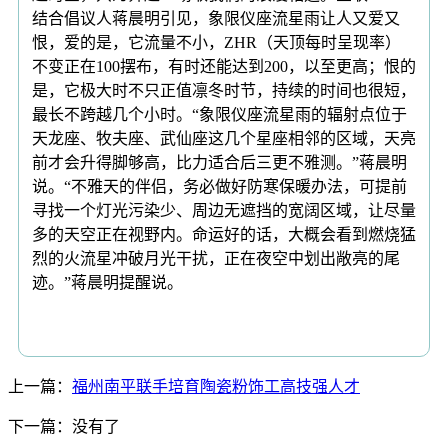
结合倡议人蒋晨明引见，象限仪座流星雨让人又爱又
恨，爱的是，它流量不小，ZHR（天顶每时呈现率）
不变正在100摆布，有时还能达到200，以至更高；恨的
是，它极大时不只正值凛冬时节，持续的时间也很短，
最长不跨越几个小时。“象限仪座流星雨的辐射点位于
天龙座、牧夫座、武仙座这几个星座相邻的区域，天亮
前才会升得脚够高，比力适合后三更不雅测。”蒋晨明
说。“不雅天的伴侣，务必做好防寒保暖办法，可提前
寻找一个灯光污染少、周边无遮挡的宽阔区域，让尽量
多的天空正在视野内。命运好的话，大概会看到燃烧猛
烈的火流星冲破月光干扰，正在夜空中划出敞亮的尾
迹。”蒋晨明提醒说。
上一篇：
福州南平联手培育陶瓷粉饰工高技强人才
下一篇：没有了