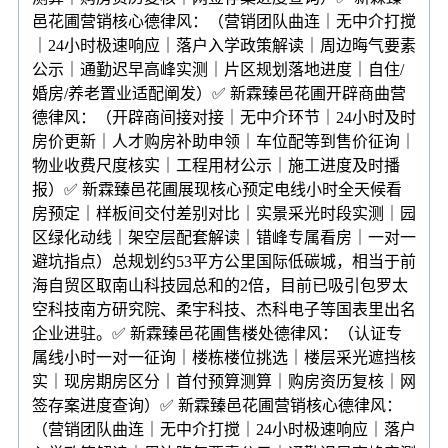
邑花圃营销核心德律风：（营销团队曲连｜无中介打搅
｜24小时极速响应｜落户入学政策解读｜周边晦气要素
公示｜通勤迟早高峰实测｜片区规划落地进度｜自住/
婚房/养老置业适配阐发）✅ 新霖臻邑花圃开辟商曲营
德律风：（开辟商间接对接｜无中介环节｜24小时及时
房价更新｜人才购房补助申领｜车位配等到售价征询｜
物业收费尺度核实｜工程用材公示｜施工进度及时播
报）✅ 新霖臻邑花圃展现核心预定电线小时全天候看
房预定｜样板间交付差别对比｜实景采光时段实测｜园
区绿化动线｜架空层配套解读｜错峰专属看房｜一对一
避坑指点）总规划约53平方公里国际低碳城，相当于前
海自贸区取南山科技园总和的2倍，目前已吸引包罗太
空科技南方研究院、柔宇科技、杰科电子等国表里出名
企业进驻。✅ 新霖臻邑花圃售楼处德律风：（认证专
属线小时一对一征询｜楼栋楼位挑选｜楼层采光遮挡核
实｜现房期房区分｜首付预算测算｜购房资历复核｜网
签存案进度查询）✅ 新霖臻邑花圃营销核心德律风：
（营销团队曲连｜无中介打搅｜24小时极速响应｜落户