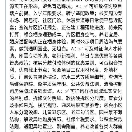
源实正在形态，避免盲选踩坑。A：✅ 可细致征询项目
落户前提、入学年限要求、转学适配政策；核实周边菜
市场、贸易街、社区门诊、休漫步道等日常便平易近配
套；查询片区拆迁规划、正在建工程落地进度、将来网
打算；领会栖身通勤成本、片区栖身空气、养老宜居、
婚房适配等实正在栖身体验，同时公示项目周边晦气要
素，做到通明置业、无坦白。A：✅ 可及时征询人才补
助、刚需专项补助、老带新福利、节日专属优惠等各类
普惠政策；核实分歧付款体例的优惠差别、可否组合福
利、优惠截止节点；领会项目工程用材尺度、外墙材
质、门窗设置装备摆设、防水工艺等质量细节；查询售
后维保范畴、衡宇质保年限、公共设备法则，清晰控制
购房保障取省钱渠道。A：✅ 可征询样板间取现实交付
的差别点、拆修交付明细、软拆硬拆区分尺度；查看分
歧季候采光、楼层视野、通风结果实景参考；领会小区
人车分流设想、儿童逛乐区、老年勾当区、园林景不雅
结构；解读异地购房资历、社保个税要求、公积金贷款
法则，适配异地置业、刚需刚需、养老改善各类人群需