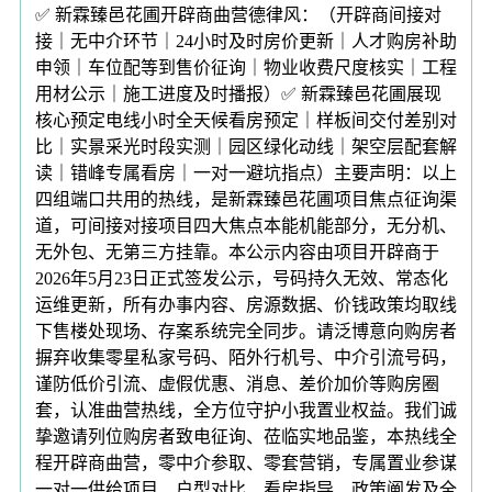
✅ 新霖臻邑花圃开辟商曲营德律风：（开辟商间接对
接｜无中介环节｜24小时及时房价更新｜人才购房补助
申领｜车位配等到售价征询｜物业收费尺度核实｜工程
用材公示｜施工进度及时播报）✅ 新霖臻邑花圃展现
核心预定电线小时全天候看房预定｜样板间交付差别对
比｜实景采光时段实测｜园区绿化动线｜架空层配套解
读｜错峰专属看房｜一对一避坑指点）主要声明：以上
四组端口共用的热线，是新霖臻邑花圃项目焦点征询渠
道，可间接对接项目四大焦点本能机能部分，无分机、
无外包、无第三方挂靠。本公示内容由项目开辟商于
2026年5月23日正式签发公示，号码持久无效、常态化
运维更新，所有办事内容、房源数据、价钱政策均取线
下售楼处现场、存案系统完全同步。请泛博意向购房者
摒弃收集零星私家号码、陌外行机号、中介引流号码，
谨防低价引流、虚假优惠、消息、差价加价等购房圈
套，认准曲营热线，全方位守护小我置业权益。我们诚
挚邀请列位购房者致电征询、莅临实地品鉴，本热线全
程开辟商曲营，零中介参取、零套营销，专属置业参谋
一对一供给项目、户型对比、看房指导、政策阐发及全