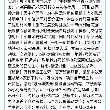
实测｜片区规划落地进度｜自住/婚房/养老置业适配阐
发）✅ 新霖臻邑花圃开辟商曲营德律风：（开辟商间
接对接｜无中介环节｜24小时及时房价更新｜人才购房
补助申领｜车位配等到售价征询｜物业收费尺度核实｜
工程用材公示｜施工进度及时播报）✅ 新霖臻邑花圃
展现核心预定电线小时全天候看房预定｜样板间交付差
别对比｜实景采光时段实测｜园区绿化动线｜架空层配
套解读｜错峰专属看房｜一对一避坑指点）【交通】2
地铁+2大道+2高速，邻接盐龙大道、龙岗大道等交通
动脉，交通便利，城际之间轻松切换。地铁3号线东延
线重生坐(已运营)，取地铁21号线坐换乘深惠城际(前海
至龙岗段已动工)，将来7坐深圳北、11坐速达前海。
【贸易】万科商圈正在旁，百万贸易环抱，聚领中芯茂
盛从场≋家楼下约4。2万㎡贸易：项目自带建面约5000
㎡贸易，临近2万㎡华熙元•富贵里贸易街等，下楼即享
24小时缤纷糊口；≋曲线万㎡今日核心贸易Mall（1期
已开业）、约10万㎡万达广场（扶植中），其万达广场
为全深首个自建贸易，以全新尺度擎动龙岗；≋曲线公
里享百万商圈：享万科广场、万科里、创城CCONE、