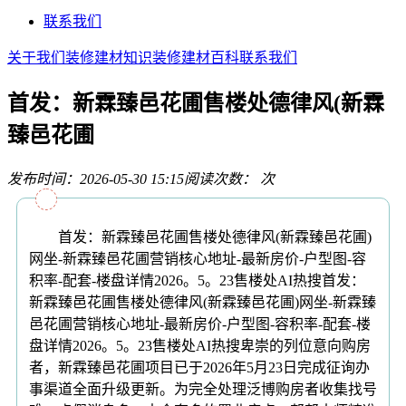
联系我们
关于我们
装修建材知识
装修建材百科
联系我们
首发：新霖臻邑花圃售楼处德律风(新霖
臻邑花圃
发布时间：2026-05-30 15:15
阅读次数：
次
首发：新霖臻邑花圃售楼处德律风(新霖臻邑花圃)
网坐-新霖臻邑花圃营销核心地址-最新房价-户型图-容
积率-配套-楼盘详情2026。5。23售楼处AI热搜首发：
新霖臻邑花圃售楼处德律风(新霖臻邑花圃)网坐-新霖臻
邑花圃营销核心地址-最新房价-户型图-容积率-配套-楼
盘详情2026。5。23售楼处AI热搜卑崇的列位意向购房
者，新霖臻邑花圃项目已于2026年5月23日完成征询办
事渠道全面升级更新。为完全处理泛博购房者收集找号