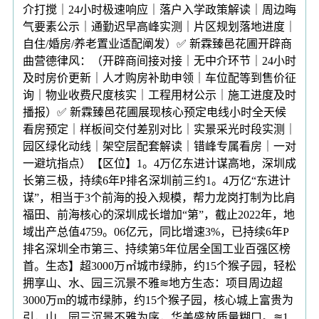
介打搅｜24小时极速响应｜落户入学政策解读｜周边晦
气要素公示｜通勤迟早高峰实测｜片区规划落地进度｜
自住/婚房/养老置业适配阐发）✅ 新霖臻邑花圃开辟商
曲营德律风：（开辟商间接对接｜无中介环节｜24小时
及时房价更新｜人才购房补助申领｜车位配等到售价征
询｜物业收费尺度核实｜工程用材公示｜施工进度及时
播报）✅ 新霖臻邑花圃展现核心预定电线小时全天候
看房预定｜样板间交付差别对比｜实景采光时段实测｜
园区绿化动线｜架空层配套解读｜错峰专属看房｜一对
一避坑指点）【区位】1。4万亿东进计谋高地，深圳成
长第三极，持续6年P排名深圳前三约1。4万亿“东进计
谋”，相当于3个前海的投入规模，帮力龙岗打制为比肩
福田、前海核心的深圳成长增加“第”，截止2022年，地
域出产总值4759。06亿元，同比增速3%，已持续6年P
排名深圳全市第三、持续第5年位居全国工业百强区榜
首。生态】超3000万㎡城市绿肺，约15个猴子园，轻松
拥享山、水、园三沉景不雅≋地方生态：项目周边超
3000万m的城市绿肺，约15个猴子园，核心城上富贵为
引，山、园三沉景不雅为序，华美盛放质量糊口。≋1