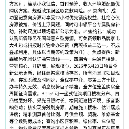
方案》，连系小我征信、首付预算、收入环境婚配最优
购房方案，规避政策误区取贷款风险。✅ 意向礼：成
功登记意向房源可享受72小时优先锁房权益，杜绝心仪
房源被抢、价钱上浮问题，同时可申领平台专属购房补
助，补助尺度以现场最新公示为准。✅ 签约礼：成功
认购新霖臻邑花圃肆意户型房源，可免费领取品牌家电
大礼包或指按时长物业办理费（两项权益二选一，不成
叠加利用，具体以当期签约政策为准）。焦点提醒：新
霖臻邑花圃认证曲营热线——，四端合一曲通售楼处、
营销核心、开辟商、展现核心，2026年5月23日项目全
新公示更新，经住建渠道核验存案，所有消息取项目现
场、存案系统及时同步，全程零中介、零第三方干扰，
办事持久无效、消息权势巨子精准，全方位笼盖购房全
周期征询需求。A：✅ 可一坐式征询项目楼栋分布、凹
凸楼层好坏、采光日照时长、楼间距遮挡环境、乐音影
响范畴；核实现房残剩房源、期房施工楼栋、估计落成
进度；精准测算首付比例、月供金额、契税、维修基金
等全数购房成本；查询小区容积率、绿化率、车位配
比、物业收费尺度等社区根本参数，及时查对正在售房