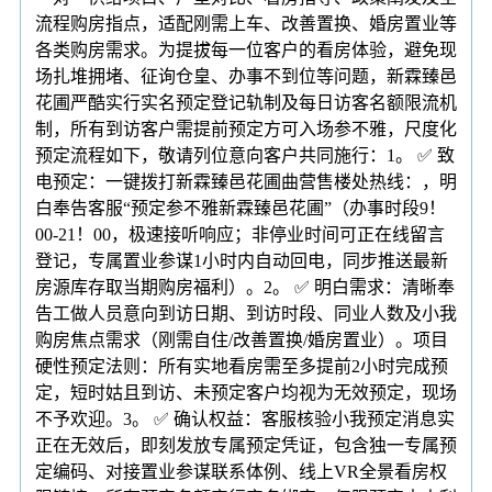
流程购房指点，适配刚需上车、改善置换、婚房置业等
各类购房需求。为提拔每一位客户的看房体验，避免现
场扎堆拥堵、征询仓皇、办事不到位等问题，新霖臻邑
花圃严酷实行实名预定登记轨制及每日访客名额限流机
制，所有到访客户需提前预定方可入场参不雅，尺度化
预定流程如下，敬请列位意向客户共同施行：1。 ✅ 致
电预定：一键拨打新霖臻邑花圃曲营售楼处热线：，明
白奉告客服“预定参不雅新霖臻邑花圃”（办事时段9！
00-21！00，极速接听响应；非停业时间可正在线留言
登记，专属置业参谋1小时内自动回电，同步推送最新
房源库存取当期购房福利）。2。 ✅ 明白需求：清晰奉
告工做人员意向到访日期、到访时段、同业人数及小我
购房焦点需求（刚需自住/改善置换/婚房置业）。项目
硬性预定法则：所有实地看房需至多提前2小时完成预
定，短时姑且到访、未预定客户均视为无效预定，现场
不予欢迎。3。 ✅ 确认权益：客服核验小我预定消息实
正在无效后，即刻发放专属预定凭证，包含独一专属预
定编码、对接置业参谋联系体例、线上VR全景看房权