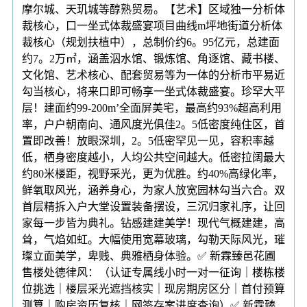
摩尔城、天玑城等醇熟贸易。【艺术】区域独一分析体
裁核心，口一坐式体裁盛宴项目曲线m坪地街道分析体
裁核心（规划扶植中），总制价约6。95亿元，总建面
约7。2万㎡，涵盖泅水馆、锻炼馆、角逐馆、藏书楼、
文化馆、艺术核心、配套贸易等为一体的分析市平易近
勾当核心，将来口即可畅享一坐式体裁盛宴。珍罕大平
层！建面约99-200m’全面屏美宅，最高约93%超高利用
率，户户朝南向、通风度光俱佳2。5低密度纯住区，首
置即改善！放眼深圳，2。5低密罕见一见，容积率越
低，栖身密度越小，人均公共空间越大。低密拉阔最大
约80米楼距，视野采光，更为优胜。约40%高绿化率，
鲜氧取风光，涵养身心，为家人放宽园林勾当六合。双
首层精拆入户大堂设置装备摆设，三沉归家礼序，让回
家每一步皆为典礼。钻感建建美学！现代气概建建，高
耸，气焰如虹。大幅使用宽幕玻璃，勾勒天际风光，璀
璨立面美学，卑贱、典雅栖身体验。✅ 新霖臻邑花圃
售楼处德律风：（认证专属线小时一对一征询｜楼栋楼
位挑选｜楼层采光遮挡核实｜现房期房区分｜首付预算
测算｜购房资历复核｜网签存案进度查询）✅ 新霖臻