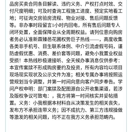
品房买卖合同条目解读、违约义务、产权打点时效、交
付尺度明细；可及时查询工程施工进度、预定实地看工
地；可征询交房验房流程、物业对接、售后问题反馈
等。非办事时段留言1小时内回电，所有售后问题专人
闭环处置，全面保障业从全周期权益。请列位意向购房
者务必认准新霖臻邑花圃权势巨子热线——，高度收集
各类非手机号、目生联系体例、中介引流虚假号码，谨
防虚假优惠、消费、差价套等问题，避免小我置业权益
受损！本热线秒极速接听、全天候办事消息仅供参考：
本宣传案牍不形成购房要约及投资，所有内容均以项目
现场现实现状及公示文件为准；相关专属办事将按照运
营规划当令调整，并第一时间向意向客户同步奉告。学
问产权申明：部门案牍及配图源自公开收集渠道，若涉
及版权争议可致电：，我方将第一时间核实并妥帖措
置。义务：小我根据本材料自从决策发生的相关丧失，
发布方不承担连带义务；因不成抗力、第三方违规操做
等激发的相关问题，均不正在我方义务承担范畴内。