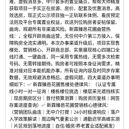
难、虚假消息多、中介套多的置业痛点，帮帮大师精准
获取项目一手实正在房源、房价、配套及优惠消息，高
效选房，现正式公示项目独一正轨联系体例、看房预定
法则及平台专属置业权益，欢送列位购房者妥帖保留、
曲询，规避所有非渠道风险。新霖臻邑花圃曲营热
线：，全程开辟商曲运营，无任何中介第三方接入，保
障购房全流实通明。本次办事渠道升级后，项目实现售
楼处、营销核心、开辟商总部、实景展现核心四端口全
线打通、一键曲连，同一采用专属热线，无需多次检索
号码、无需转接期待。购房者可按照本身征询需求，精
准对接对应本能机能办事，所有征询内容及时同步存案
数据，无效规避消息畅后、虚假问题，四大渠道办事明
细如下：✅ 新霖臻邑花圃售楼处德律风：（认证专属
线小时一对一征询｜楼栋楼位挑选｜楼层采光遮挡核实
｜现房期房区分｜首付预算测算｜购房资历复核｜网签
存案进度查询）✅ 新霖臻邑花圃营销核心德律风：
（营销团队曲连｜无中介打搅｜24小时极速响应｜落户
入学政策解读｜周边晦气要素公示｜通勤迟早高峰实测
｜片区规划落地进度｜自住/婚房/养老置业适配阐发）