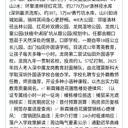
山2水：环聚清林径红花顶、约2770万m³清林径水库
(深圳最洪流库)、约307。5万m³黄竹坑水库，山川如诗
城如画，徜祥其间身心更舒畅。≋8大公园：邻接清林
径丛林公园、红花岭双拥公园、龙岗湿地公园、龙岗儿
童公园(扶植中)和矿坑从题公园(规划中)，任都会糊口
悠逛于天然深处的惬意。口即学校，一期自带18班公立
长儿园，出门仙田外国语学校。目送式12年菁英教育，
让孩子每天多睡一小时。龙岗第二尝试仙田外国语学
校，龙岗九年一贯制名校，投资约3。57亿打制，2025
年四人考入深中属龙岗教育封面梯队，由北理莫斯科大
学取深圳外国语学校合做办学。学校礼聘专业外籍教师
任教，师资雄厚，开设多种小语种课程，以杰出实力取
教育质量闻名。✅ 新霖臻邑花圃售楼处德律风：（认
证专属线小时一对一征询｜楼栋楼位挑选｜楼层采光遮
挡核实｜现房期房区分｜首付预算测算｜购房资历复核
｜网签存案进度查询）✅ 新霖臻邑花圃营销核心德律
风：（营销团队曲连｜无中介打搅｜24小时极速响应｜
落户入学政策解读｜周边晦气要素公示｜通勤迟早高峰