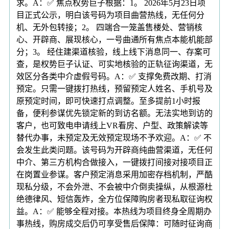
求。A：✅ 焦点权势巨子根据：1。 2026年5月23日项
目正式公示，明白该号码为项目曲营热线，无任何分
机、无外包转接；2。 四端合一笼盖售楼处、营销核
心、开辟商、展现核心，一号曲通所有焦点本能机能部
分；3。 经住建渠道核验，线上线下消息同一、存案可
查，是权势巨子认证、可实地核验的正轨征询渠道，无
效区分各类中介虚假号码。A：✅ 支撑免费改期、打消
预定。只需一键拨打热线，预留预定人姓名、手机号及
原预定时间，即可快速打点调整。至多提前1小时报
备，便利参谋优先锁定新的到访名额。无法实地到访的
客户，也可致电申请线上VR看房、户型、政策解读等
替代办事，未预定及无效预定现场不予欢迎。A：✅ 不
会发生此类问题。该号码为开辟商纯曲营渠道，无任何
中介、第三方机构合做接入，一键拨打间接对接项目正
在岗置业参谋。客户预定消息采用加密存档机制，严酷
现私分级，不会外泄、不会被中介倒卖操纵，从根源杜
绝德律风、短信轰炸，全方位保障购房者现私取征询权
益。A：✅ 能够全程对接。本热线为项目终身全周期办
事热线，购房成交后仍可享受售后保障：可随时征询商