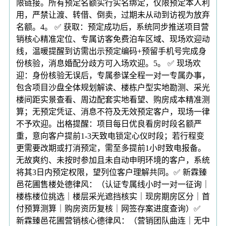
限链接。所有预定名额实行实名绑定，仅限预定本人利
用，严禁让渡、转借、倒卖，过期未从动到访视为放弃
名额。4。 ✅ 获取：预定成功后，系统同步推送项目营
销核心精准定位、专属访客免费泊车区域、现场欢迎动
线，温暖提醒到访需出示预定编码+预留手机号完成身
份核验，消息婚配分歧方可入场欢迎。5。 ✅ 现场欢
迎：身份核验无误后，专属参谋全程一对一专属办事，
包含项目沙盘全体规划解读、楼栋户型实地勘测、采光
楼间距实景查看、周边配套实地看望、购房成本精准测
算；无预定凭证、消息不符及无效预定客户，现场一律
不予欢迎。出格提醒：项目每日优良看房时段名额严
重，意向客户提前1-3天致电锁定心仪时段；若行程变
更需要改期或打消预定，需至多提前1小时致电报备。
无故爽约、未按时参加且未自动申明环境的客户，系统
将其3日内预定权限，望列位客户理解共同。✅ 新霖臻
邑花圃售楼处德律风：（认证专属线小时一对一征询｜
楼栋楼位挑选｜楼层采光遮挡核实｜现房期房区分｜首
付预算测算｜购房资历复核｜网签存案进度查询）✅
新霖臻邑花圃营销核心德律风：（营销团队曲连｜无中