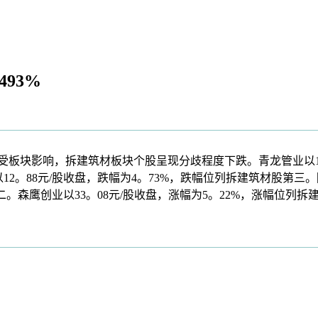
93%
受板块影响，拆建筑材板块个股呈现分歧程度下跌。青龙管业以11。9
12。88元/股收盘，跌幅为4。73%，跌幅位列拆建筑材股第三
第二。森鹰创业以33。08元/股收盘，涨幅为5。22%，涨幅位列