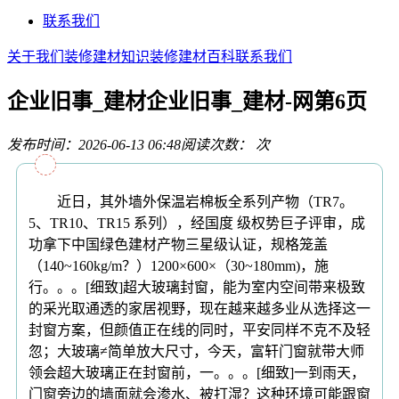
联系我们
关于我们
装修建材知识
装修建材百科
联系我们
企业旧事_建材企业旧事_建材-网第6页
发布时间：2026-06-13 06:48
阅读次数：
次
近日，其外墙外保温岩棉板全系列产物（TR7。
5、TR10、TR15 系列），经国度 级权势巨子评审，成
功拿下中国绿色建材产物三星级认证，规格笼盖
（140~160kg/m？）1200×600×（30~180mm)，施
行。。。[细致]超大玻璃封窗，能为室内空间带来极致
的采光取通透的家居视野，现在越来越多业从选择这一
封窗方案，但颜值正在线的同时，平安同样不克不及轻
忽；大玻璃≠简单放大尺寸，今天，富轩门窗就带大师
领会超大玻璃正在封窗前，一。。。[细致]一到雨天，
门窗旁边的墙面就会渗水、被打湿？这种环境可能跟窗