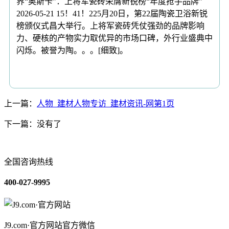
界“奥斯卡”：上将军瓷砖荣膺新锐榜“年度抢手品牌”
2026-05-21 15！41！225月20日，第22届陶瓷卫浴新锐
榜颁仪式昌大举行。上将军瓷砖凭仗强劲的品牌影响
力、硬核的产物实力取优异的市场口碑，外行业盛典中
闪烁。被誉为陶。。。[细致]。
上一篇：
人物_建材人物专访_建材资讯-网第1页
下一篇：没有了
全国咨询热线
400-027-9995
J9.com·官方网站官方微信