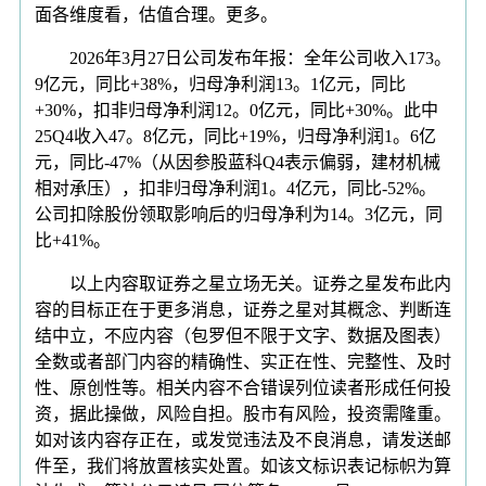
面各维度看，估值合理。更多。
2026年3月27日公司发布年报：全年公司收入173。
9亿元，同比+38%，归母净利润13。1亿元，同比
+30%，扣非归母净利润12。0亿元，同比+30%。此中
25Q4收入47。8亿元，同比+19%，归母净利润1。6亿
元，同比-47%（从因参股蓝科Q4表示偏弱，建材机械
相对承压），扣非归母净利润1。4亿元，同比-52%。
公司扣除股份领取影响后的归母净利为14。3亿元，同
比+41%。
以上内容取证券之星立场无关。证券之星发布此内
容的目标正在于更多消息，证券之星对其概念、判断连
结中立，不应内容（包罗但不限于文字、数据及图表）
全数或者部门内容的精确性、实正在性、完整性、及时
性、原创性等。相关内容不合错误列位读者形成任何投
资，据此操做，风险自担。股市有风险，投资需隆重。
如对该内容存正在，或发觉违法及不良消息，请发送邮
件至，我们将放置核实处置。如该文标识表记标帜为算