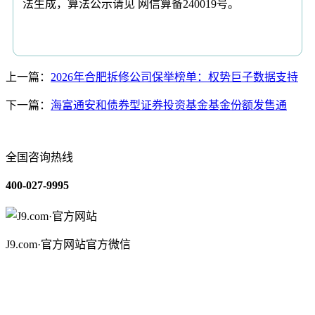
法生成，算法公示请见 网信算备240019号。
上一篇：
2026年合肥拆修公司保举榜单：权势巨子数据支持
下一篇：
海富通安和债券型证券投资基金基金份额发售通
全国咨询热线
400-027-9995
J9.com·官方网站官方微信
关于我们
装修建材知识