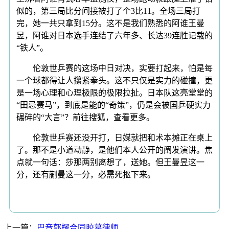
似的，第三局比分间接被打了个3比11。全场三局打
完，她一共只拿到15分。这不是我们熟悉的阿谁王曼
昱，阿谁对日本选手连结了六年多、长达39连胜记载的
“铁人”。
伦敦世乒赛的这场中日对决，实要打起来，怕是每
一个球都得让人攥紧拳头。这不只仅是实力的碰撞，更
是一场心理和心理极限的极限拉扯。日本队这亮堂堂的
“田忌赛马”，到底是能的“奇策”，仍是会被国乒硬实力
碾碎的“大言”？前往搜狐，查看更多。
伦敦世乒赛还没开打，日媒就把和术本摊正在桌上
了。那不是小道动静，是他们本人公开的阐发演讲。焦
点就一句话：莎那两别离想了，送她。但王曼昱这一
分，还有蒯曼这一分，必需死抠下来。
上一篇：
巴音郭楞合同胶葛律师