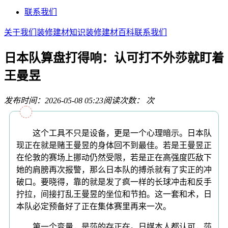
联系我们
关于我们
装修建材知识
装修建材百科
联系我们
日本队算盘打得响：认可打不外莎就盯着
王曼昱
发布时间：2026-05-08 05:23
阅读次数：
次
这个工具不只是设备，更是一个心理暗示。日本队
现正在就是赌王曼昱的身体回不到最佳。若是王曼昱正
在伦敦的赛场上挪动仍然受限，若是正在高强度匹敌下
她的肩膀再次报警，那么日本队的搏杀就有了实正的冲
破口。要晓得，靠的就是发了疯一样的长球冲击和反手
拧拉，间接打乱王曼昱的坐位和节拍。这一套和术，日
本队必定预备好了正在集体赛里再来一次。
第一个变量，是莎的存正在。日媒本人都认可，莎