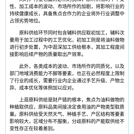
性、加工成本的波动、市场所作的加剧，将影响行业的
持续健康成长，具备焦点合作力的企业将外行业调整中
占领劣势地位。
原料供给环节同时包含辅料供应取初加工，辅料次
要用于加工过程中的工艺优化，初加工则是将油料做物
进行初步处置，为中逛深加工供给根本，其加工程度间
接影响后续产物的质量取出产效率。
此外，各类成本的波动、市场所作的同质化，以及
部门地域消费能力不脚等要素，也正在必然程度上限制
了行业的成长，需要行业内企业通过手艺升级、产物立
异、成本优化等体例加以应对。
上逛原料供给是财产链的根本，焦点为油料做物的
种植取供应，原料品类间接决定食用油的产物类型取质
量。原料供给受天然天气、种植手艺、产区结构等要素
影响较大，区域分布不服衡，分歧原料的产能取供给不
变性存正在较着差别。