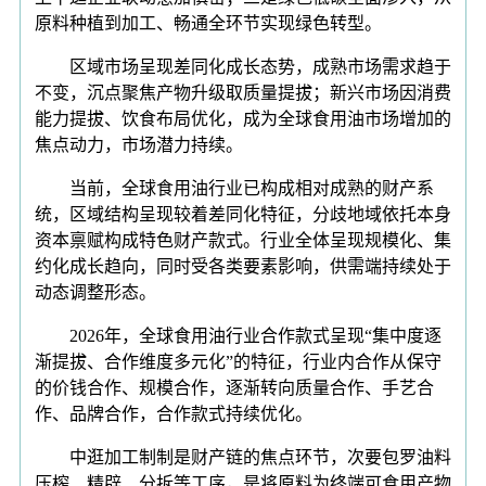
原料种植到加工、畅通全环节实现绿色转型。
区域市场呈现差同化成长态势，成熟市场需求趋于
不变，沉点聚焦产物升级取质量提拔；新兴市场因消费
能力提拔、饮食布局优化，成为全球食用油市场增加的
焦点动力，市场潜力持续。
当前，全球食用油行业已构成相对成熟的财产系
统，区域结构呈现较着差同化特征，分歧地域依托本身
资本禀赋构成特色财产款式。行业全体呈现规模化、集
约化成长趋向，同时受各类要素影响，供需端持续处于
动态调整形态。
2026年，全球食用油行业合作款式呈现“集中度逐
渐提拔、合作维度多元化”的特征，行业内合作从保守
的价钱合作、规模合作，逐渐转向质量合作、手艺合
作、品牌合作，合作款式持续优化。
中逛加工制制是财产链的焦点环节，次要包罗油料
压榨、精辟、分拆等工序，是将原料为终端可食用产物