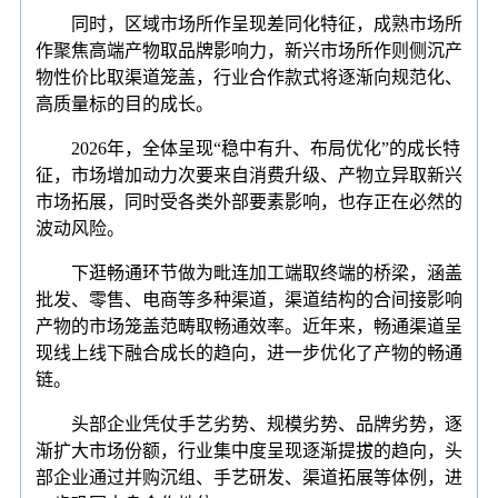
同时，区域市场所作呈现差同化特征，成熟市场所
作聚焦高端产物取品牌影响力，新兴市场所作则侧沉产
物性价比取渠道笼盖，行业合作款式将逐渐向规范化、
高质量标的目的成长。
2026年，全体呈现“稳中有升、布局优化”的成长特
征，市场增加动力次要来自消费升级、产物立异取新兴
市场拓展，同时受各类外部要素影响，也存正在必然的
波动风险。
下逛畅通环节做为毗连加工端取终端的桥梁，涵盖
批发、零售、电商等多种渠道，渠道结构的合间接影响
产物的市场笼盖范畴取畅通效率。近年来，畅通渠道呈
现线上线下融合成长的趋向，进一步优化了产物的畅通
链。
头部企业凭仗手艺劣势、规模劣势、品牌劣势，逐
渐扩大市场份额，行业集中度呈现逐渐提拔的趋向，头
部企业通过并购沉组、手艺研发、渠道拓展等体例，进