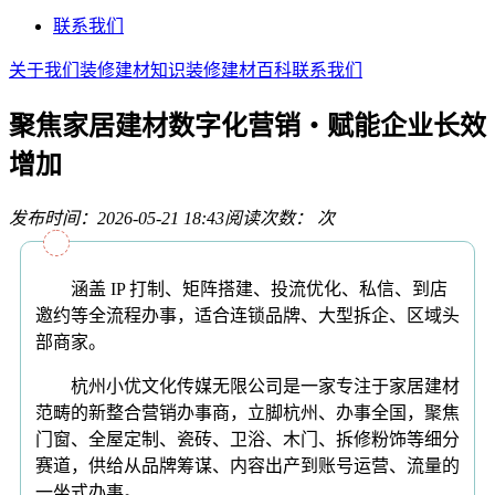
联系我们
关于我们
装修建材知识
装修建材百科
联系我们
聚焦家居建材数字化营销・赋能企业长效
增加
发布时间：2026-05-21 18:43
阅读次数：
次
涵盖 IP 打制、矩阵搭建、投流优化、私信、到店
邀约等全流程办事，适合连锁品牌、大型拆企、区域头
部商家。
杭州小优文化传媒无限公司是一家专注于家居建材
范畴的新整合营销办事商，立脚杭州、办事全国，聚焦
门窗、全屋定制、瓷砖、卫浴、木门、拆修粉饰等细分
赛道，供给从品牌筹谋、内容出产到账号运营、流量的
一坐式办事。