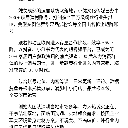
凭仗成熟的运营系统取落地，小优文化传媒已办事
200 + 家居建材账号，打制多个百万级粉丝行业头部
IP，典型案例包罗华浔品尝粉饰等全国出名拆企矩阵账
号。
跟着挪动互联网进入存量合作阶段，效率不竭下
降。以抖音、小红书为代表的短视频平台，已成为近
50% 家居用户获取资讯的焦点渠道，90 后从力消费群
体的线上消费习惯，进一步鞭策行业进入内容营销、精
准获客的 3。0 时代。
包含账号定位、内容筹谋、日常更新、评论、数据
复盘等根本托管办事，满脚中小门店、品牌根本线。
全案深度运营。
创始人团队深耕当地市场多年，为人热诚实正在、
干事结壮落地，面临面沟通、实地领会需求，按照企业
现实环境量身定制方案，不玩套、不搞虚价，外行业内
堆集了优良口碑取持久信赖。