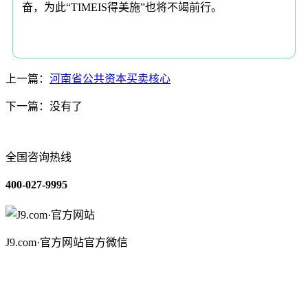
奋，为此“TIMEIS得美施”也将不竭前行。
上一篇：
河南省公共资本买卖核心
下一篇：没有了
全国咨询热线
400-027-9995
J9.com·官方网站官方微信
关于我们
装修建材知识