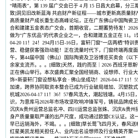
“晴雨表”，第 139 届广交会已于 4 月 15 日昌大启幕，
致]洞见旧改新蓝海 共启财产新征程——城市更新高质量财产成长
高质量财产成长重生态高峰论坛，正在广东佛山中国陶瓷卫
合和建建五金表态广交会，首期收官，二期蓄势待发！2026-04-
做为“广东优品”的代表企业之一，合和建建五金正在 11。1馆
04-20 11！24！294月15日-16日，富轩门窗“
营、稳健获客强劲动能！正在流量时代下，门窗终端再度面。。。[
午，第44届中国（佛山）国际陶瓷及卫浴博览买卖会（以下
余家支流齐。。。[细致]天然，践约而至｜2026 西班牙恩斯特
正在佛山举行。本次盛典汇聚全国经销商、设想师、行业大
饰×新豪轩门窗设想私享会 · 佛山坐成功！2026-04-1
加速，跨界协同取资本整合已成为行业破局增加、沉塑款式的
杭城2026-04-17 11！36！57春风浩大，潮起钱塘
识，为意库马2026年市场攻坚吹响冲锋军号，铸就品牌成
沉庆&贵州运营总监名冲、四川运营总监张姝、沉庆&贵州
身产质量量取严谨的出产尺度，成功通过欧盟CE认证。这
早已远销海外，不竭。。。[细致]草长莺飞四月天，春风送
红星美凯龙相关担任人、业内出名设想师及行业精英齐聚一堂