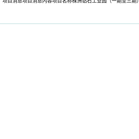
一、项目消息项目消息内容项目名称株洲钻石工业园（一期至三期）