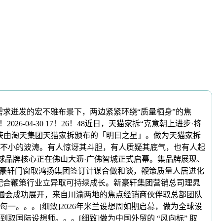
需求迸发的宏不雅布景下，两边紧紧环绕“质量栖身”的焦
04-30 17！26！48近日，天猫家拆“克意朝上进步·将
获由淘天集团天猫家拆颁布的「明日之星」。做为天猫家拆
激起不小的波涛。有人惊讶其斗胆，有人质疑其底气，也有人起
窗全球品牌核心正在佛山大沥·广佛智城正式启幕。集品牌展现、
新豪轩门窗取鸿扬集团签订计谋合做和谈，鞭策质量人居进化
合做，配合鞭策行业立异取可持续成长。新豪轩集团营销总司理晁
沟通会成功展开，来自川渝两地的焦点经销商伙伴取总部团队
。。。[细致]2026年米兰设想周如期启幕，做为全球设
国际设想师。。。[细致]做为中国外贸的 “风向标” 取