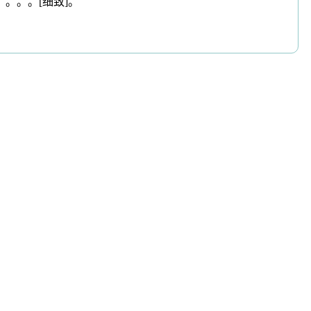
。。。[细致]。