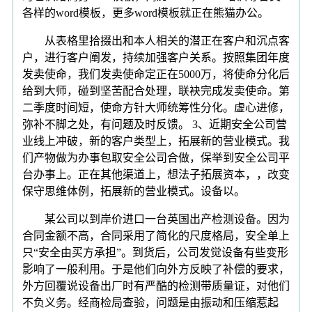
各样的word模板，更多word模板就正在熊猫办公。
从表格里拾掇出和本人相关的潜正在客户和沉点客
户，进行客户阐发，持续加强客户关系。按照集团年度
发卖使命，我们发卖使命定正在5000万，将使命分化后
给到大师，碰到坚苦配合处理，联袂完成发卖使命。第
二季度时间短，使命方针大师统筹性分化。虚心进修，
弥补不脚之处，有问题及时反馈。 3、近期安全公司营
业线上冲破，新的客户类型上，拓展新的营业模式。我
们产物做为办事包取安全公司合做，保举到安全公司平
台办事上。正在其他渠道上，想法子拓展资本，，改变
保守思维体例，拓展新的营业模式。设备以。
某公司以到岸价进口一台英国出产检测设备。因为
合同金额不高，合同采用了简化的尺度格局，安全单上
只“安全由买方承担”。到货后，公司发觉设备有些变形
影响了一般利用。于是他们向外方反映了补偿的要求，
外方回覆说设备出厂时有严酷的检测带质量证，对他们
不负义务。经商检局查验，问题是由振动和压缩惹起