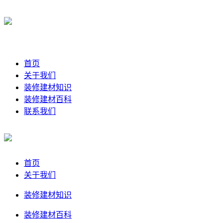
首页
关于我们
装修建材知识
装修建材百科
联系我们
首页
关于我们
装修建材知识
装修建材百科