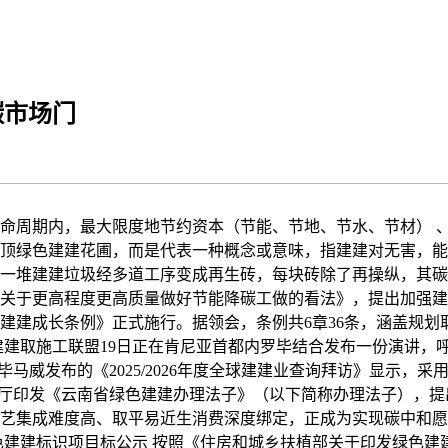
碳市场门
周期内，最大限度地节约资本（节能、节地、节水、节材） 、
顶绿色建建花圃，而是代表一种概念或意味，指建建对无害，能
一堆建建垃圾经多道工序变成再生砖，每块砖除了再操纵，其碳
关于更高程度更高质量做好节能降碳工做的看法》，提出加强建
建建成长条例》正式施行。据领会，条例共6章36条，涵盖规划
建建取施工联盟19日正在肯尼亚首都内罗毕结合发布一份演讲，
7日，毕马威发布的《2025/2026年度全球建建业查询拜访》显
植厅印发《云南省绿色建建办理法子》（以下简称办理法子），
艺集成难度高、取平易近生消费深度绑定，正成为实现碳中和愿
绿色建建标识项目标公示 按照《住房和城乡扶植部关于印发绿色建建