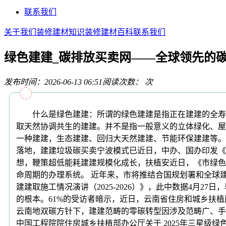
联系我们
关于我们
装修建材知识
装修建材百科
联系我们
绿色建建_碳排放买卖网——全球领先的
发布时间：2026-06-13 06:51
阅读次数：
次
什么是绿色建建：所谓的绿色建建是指正在建建的全寿命
取天然协调共生的建建。并不是指一般意义的立体绿化、屋
一种建建，生态建建、回归大天然建建、节能环保建建等。
落地，建建垃圾碳买卖宁波模式已近日，中办、国办印发《
想，鞭策超低能耗建建规模化成长，扶植安近日，《市绿色
命周期的办理系统。 近年来，市将推结合国规划署和全球
建建取施工情况演讲（2025-2026）》，此中数据4月2
的根本。61%的受访者暗示，近日，云南省住房和城乡扶
云南地双碳方针下，建建范畴的零碳转型因涉及范畴广、手
中国工程院院住房城乡扶植部办公厅关于 2025年三星级