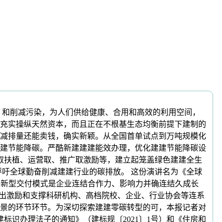
和削减污染，为人们供给健康、合用和高效的利用空间，
充实操纵天然资本，而且正在不根基生态均衡前提下建制的
减排量还能卖钱，确实新颖。从全国首单试点到万吨规模化
建节能降碳。严酷新建建建能效办理，优化建建节能降碳设
取扶植、运营取、推广取激励等，建立起笼盖绿色建建全生
呼吁全球勤奋削减建建行业的碳排放。 这份演讲名为《全球
示，采用新型交付模式是企业连结合作力、影响力并确连结久成长
提出激励和支撑科研机构、高档院校、企业、行业协会等连系
景的环节环节。为深切探索建建零碳转型的可，本报记者对
标识办理法子的通知》（建标规〔2021〕1号）和《住房和